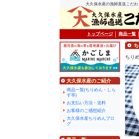
大久保水産の漁師直送こだわ
トップページ
│
商品一覧
ち
ちり
大久保水産のご紹介
商品一覧(ちりめん・しら
す等)
お支払い方法・送料
お客様のご感想紹介
大久保水産ちりめんブロ
グ