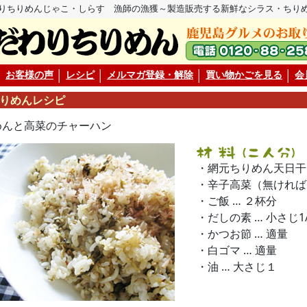
りちりめんじゃこ・しらす 漁師の漁獲～製造販売する新鮮なシラス・ちり
│
お客様の声
│
レシピ
│
メルマガ登録・解除
│
買い物かごを見る
│
会
りめんレシピ
めんと高菜のチャーハン
・網元ちりめん天日干し
・辛子高菜（無ければ
・ご飯 … ２杯分
・だしの素 … 小さじ1/
・かつお節 … 適量
・白ゴマ … 適量
・油 … 大さじ１