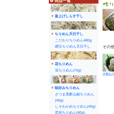
商品一覧
釜上げしらす干し
ちりめん天日干し
こだわりちりめん480g
網元ちりめん天日干し
その
花ちりめん
花ちりめん(10g)
大根お
味好みちりめん
さつま黒酢山椒ちりめん
(40g)
しそわかめちりめん(40g)
昆布ちりめん(40g)