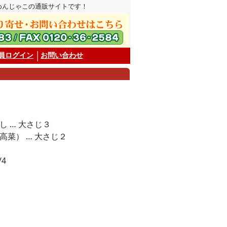
めんじゃこの通販サイトです！
員ログイン
│
お問い合わせ
 … 大さじ３
高菜） … 大さじ２
4