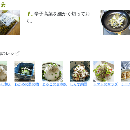
辛子高菜を細かく切ってお
く。
他のレシピ
ろし和え
わかめの酢の物
じゃこのせ冷奴
しらす納豆
トマトのサラダ
チー